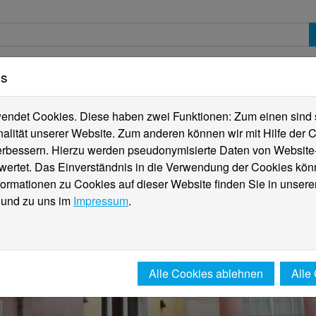
es
erte
Studierende
Internationales
Fachber
ndet Cookies. Diese haben zwei Funktionen: Zum einen sind sie
alität unserer Website. Zum anderen können wir mit Hilfe der C
verbessern. Hierzu werden pseudonymisierte Daten von Websit
rtet. Das Einverständnis in die Verwendung der Cookies könn
formationen zu Cookies auf dieser Website finden Sie in unsere
und zu uns im
Impressum
.
Alle Cookies ablehnen
Alle