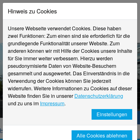
Hinweis zu Cookies
Unsere Webseite verwendet Cookies. Diese haben
zwei Funktionen: Zum einen sind sie erforderlich für die
grundlegende Funktionalität unserer Website. Zum
anderen können wir mit Hilfe der Cookies unsere Inhalte
für Sie immer weiter verbessern. Hierzu werden
pseudonymisierte Daten von Website-Besuchern
gesammelt und ausgewertet. Das Einverständnis in die
Verwendung der Cookies können Sie jederzeit
widerrufen. Weitere Informationen zu Cookies auf dieser
Aktuelle Meldungen
Website finden Sie in unserer
Datenschutzerklärung
Hochschule Niederrhein
und zu uns im
Impressum
.
Einstellungen
Hochschule Niederrhein. Dein Weg.
Home
Startseite
News
News-Detailseite
Alle Cookies ablehnen