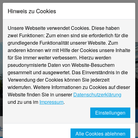
Hinweis zu Cookies
Unsere Webseite verwendet Cookies. Diese haben
zwei Funktionen: Zum einen sind sie erforderlich für die
grundlegende Funktionalität unserer Website. Zum
anderen können wir mit Hilfe der Cookies unsere Inhalte
für Sie immer weiter verbessern. Hierzu werden
pseudonymisierte Daten von Website-Besuchern
gesammelt und ausgewertet. Das Einverständnis in die
Verwendung der Cookies können Sie jederzeit
widerrufen. Weitere Informationen zu Cookies auf dieser
Aktuelle Meldungen
Website finden Sie in unserer
Datenschutzerklärung
Hochschule Niederrhein
und zu uns im
Impressum
.
Einstellungen
Hochschule Niederrhein. Dein Weg.
Home
Startseite
News
News-Detailseite
Alle Cookies ablehnen