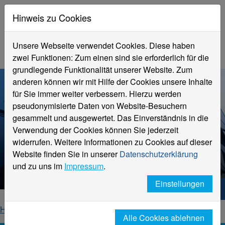
Hinweis zu Cookies
Unsere Webseite verwendet Cookies. Diese haben
zwei Funktionen: Zum einen sind sie erforderlich für die
grundlegende Funktionalität unserer Website. Zum
anderen können wir mit Hilfe der Cookies unsere Inhalte
für Sie immer weiter verbessern. Hierzu werden
pseudonymisierte Daten von Website-Besuchern
gesammelt und ausgewertet. Das Einverständnis in die
Verwendung der Cookies können Sie jederzeit
widerrufen. Weitere Informationen zu Cookies auf dieser
Data Science an der
Website finden Sie in unserer
Datenschutzerklärung
Hochschule Niederrhein
und zu uns im
Impressum
.
Einstellungen
Hochschule Niederrhein. Dein Weg.
Home
Data Science
Alle Cookies ablehnen