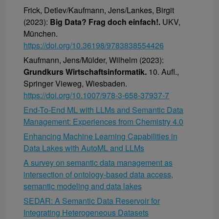
Frick, Detlev/Kaufmann, Jens/Lankes, Birgit
(2023):
Big Data? Frag doch einfach!.
UKV,
München.
https://doi.org/10.36198/9783838554426
Kaufmann, Jens/Mülder, Wilhelm (2023):
Grundkurs Wirtschaftsinformatik.
10. Aufl.,
Springer Vieweg, Wiesbaden.
https://doi.org/10.1007/978-3-658-37937-7
End-To-End ML with LLMs and Semantic Data
Management: Experiences from Chemistry 4.0
Enhancing Machine Learning Capabilities in
Data Lakes with AutoML and LLMs
A survey on semantic data management as
intersection of ontology-based data access,
semantic modeling and data lakes
SEDAR: A Semantic Data Reservoir for
Integrating Heterogeneous Datasets