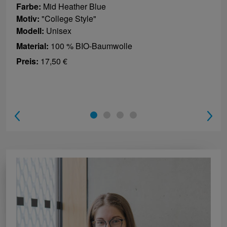
Farbe:
Mid Heather Blue
Motiv:
"College Style"
Modell:
Unisex
Material:
100 % BIO-Baumwolle
Preis:
17,50 €
1
2
3
4