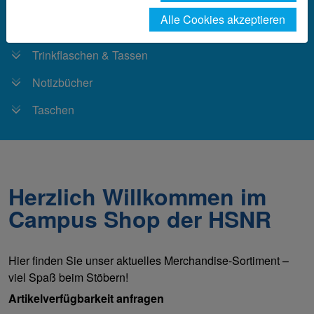
Alle Cookies akzeptieren
Hoodies & T-Shirts
Trinkflaschen & Tassen
Notizbücher
Taschen
Herzlich Willkommen im
Campus Shop der HSNR
Hier finden Sie unser aktuelles Merchandise-Sortiment –
viel Spaß beim Stöbern!
Artikelverfügbarkeit anfragen