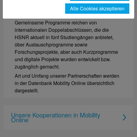
Die HSNR kooperiert weltweit mit über 130
Alle Cookies akzeptieren
Partnerhochschulen in 5 Kontinenten.
Gemeinsame Programme reichen von
internationalen Doppelabschlüssen, die die
HSNR aktuell in fünf Studiengängen anbietet,
über Austauschprogramme sowie
Forschungsprojekte, aber auch Kurzprogramme
und digitale Projekte wurden entwickelt bzw.
zugänglich gemacht.
Art und Umfang unserer Partnerschaften werden
in der Datenbank Mobility Online übersichtlich
dargestellt.
Unsere Kooperationen in Mobility
Online