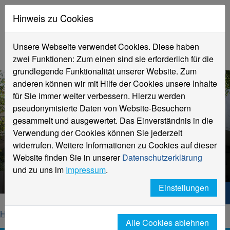
Hinweis zu Cookies
Unsere Webseite verwendet Cookies. Diese haben
zwei Funktionen: Zum einen sind sie erforderlich für die
grundlegende Funktionalität unserer Website. Zum
anderen können wir mit Hilfe der Cookies unsere Inhalte
für Sie immer weiter verbessern. Hierzu werden
pseudonymisierte Daten von Website-Besuchern
gesammelt und ausgewertet. Das Einverständnis in die
Verwendung der Cookies können Sie jederzeit
Fachbereich Design
widerrufen. Weitere Informationen zu Cookies auf dieser
120 Jahre Designausbildung in
Website finden Sie in unserer
Datenschutzerklärung
Krefeld
und zu uns im
Impressum
.
Einstellungen
Hochschule Niederrhein. Dein Weg.
Home
Fachbereiche
Fachbereich Design
Alle Cookies ablehnen