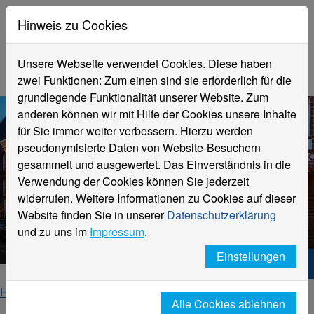
Hinweis zu Cookies
Unsere Webseite verwendet Cookies. Diese haben
zwei Funktionen: Zum einen sind sie erforderlich für die
grundlegende Funktionalität unserer Website. Zum
anderen können wir mit Hilfe der Cookies unsere Inhalte
für Sie immer weiter verbessern. Hierzu werden
pseudonymisierte Daten von Website-Besuchern
gesammelt und ausgewertet. Das Einverständnis in die
Verwendung der Cookies können Sie jederzeit
widerrufen. Weitere Informationen zu Cookies auf dieser
Fachbereich
Website finden Sie in unserer
Datenschutzerklärung
Textil- und Bekleidungstechnik
und zu uns im
Impressum
.
Einstellungen
Hochschule Niederrhein. Dein Weg.
Home
Fachbereiche
Alle Cookies ablehnen
Fachbereich Textil- und Bekleidungstechnik