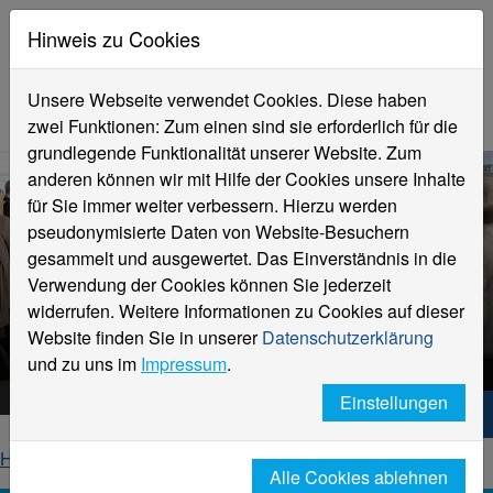
Hinweis zu Cookies
Unsere Webseite verwendet Cookies. Diese haben
zwei Funktionen: Zum einen sind sie erforderlich für die
grundlegende Funktionalität unserer Website. Zum
anderen können wir mit Hilfe der Cookies unsere Inhalte
für Sie immer weiter verbessern. Hierzu werden
pseudonymisierte Daten von Website-Besuchern
gesammelt und ausgewertet. Das Einverständnis in die
Verwendung der Cookies können Sie jederzeit
widerrufen. Weitere Informationen zu Cookies auf dieser
Website finden Sie in unserer
Datenschutzerklärung
Arbeiten an der Hochschule
und zu uns im
Impressum
.
Einstellungen
Hochschule Niederrhein. Dein Weg.
Home
Hochschule
Arbeiten an der Hochschule
Alle Cookies ablehnen