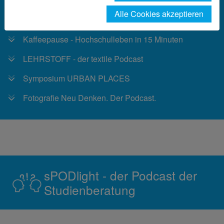
Alle Cookies akzeptieren
sPODlight - der Podcast der Studienberatung
Kaffeepause - Hochschulleben in 15 Minuten
LEHRSTOFF - der textile Podcast
Symposium URBAN PLACES
Fotografie Neu Denken. Der Podcast.
sPODlight - der Podcast der
Studienberatung