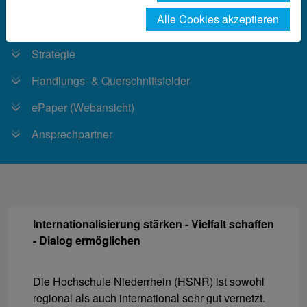
Alle Cookies akzeptieren
Profil
Strategie
Handlungs- & Querschnittsfelder
ePaper (Webansicht)
Ansprechpartner
Internationalisierung stärken - Vielfalt schaffen
- Dialog ermöglichen
Die Hochschule Niederrhein (HSNR) ist sowohl
regional als auch international sehr gut vernetzt.