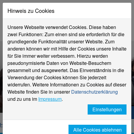
Hinweis zu Cookies
Unsere Webseite verwendet Cookies. Diese haben
zwei Funktionen: Zum einen sind sie erforderlich für die
grundlegende Funktionalität unserer Website. Zum
anderen können wir mit Hilfe der Cookies unsere Inhalte
für Sie immer weiter verbessern. Hierzu werden
pseudonymisierte Daten von Website-Besuchern
gesammelt und ausgewertet. Das Einverständnis in die
Verwendung der Cookies können Sie jederzeit
widerrufen. Weitere Informationen zu Cookies auf dieser
HSNR International
Website finden Sie in unserer
Datenschutzerklärung
Profil und Strategie
und zu uns im
Impressum
.
Einstellungen
Hochschule Niederrhein. Dein Weg.
Home
Internationales
Profil und Strategie
Alle Cookies ablehnen