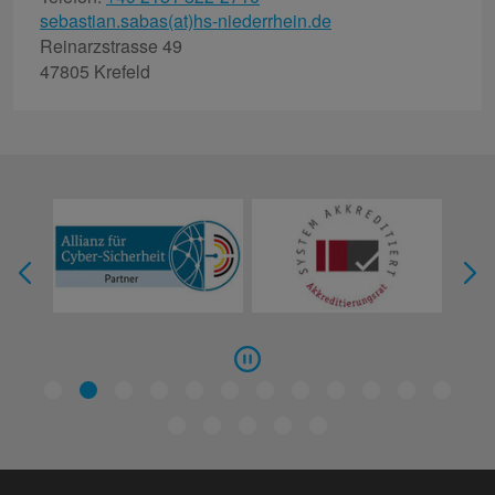
sebastian.sabas(at)hs-niederrhein.de
Reinarzstrasse 49
47805 Krefeld