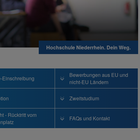
Hochschule Niederrhein. Dein Weg.
Bewerbungen aus EU und
e-Einschreibung
nicht-EU Ländern
tion
Zweitstudium
ht - Rücktritt vom
FAQs und Kontakt
nplatz