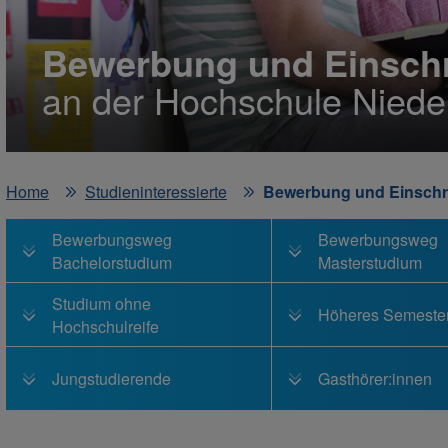
Bewerbung und Einsch
an der Hochschule Niede
Home
Studieninteressierte
Bewerbung und Einsch
Bewerbungsweg
Bewerbungsweg
Bachelorstudium
Masterstudium
Studium ohne
Höheres Semeste
Hochschulreife
Jungstudierende
Gasthörer:innen