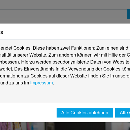
es
erte
Studierende
Internationales
Fachber
ndet Cookies. Diese haben zwei Funktionen: Zum einen sind sie
alität unserer Website. Zum anderen können wir mit Hilfe der C
verbessern. Hierzu werden pseudonymisierte Daten von Websit
rtet. Das Einverständnis in die Verwendung der Cookies könn
formationen zu Cookies auf dieser Website finden Sie in unsere
und zu uns im
Impressum
.
Alle Cookies ablehnen
Alle