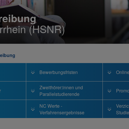
reibung
rrhein (HSNR)
reibung
Bewerbungsfristen
Onlin
Zweithörer:innen und
r
Promo
Parallelstudierende
NC Werte -
Verzic
Verfahrensergebnisse
Studie