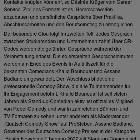
Kontakte knüpfen können“, so Désirée Krüger vom Career
Service. Ziel des Formats ist es, Hemmschwellen
abzubauen und persönliche Gespräche über Praktika,
Abschlussarbeiten und den Berufseinstieg zu ermöglichen.
Der besondere Clou folgt im zweiten Teil: Jedes Gespräch
zwischen Studierenden und Unternehmen zählt! Über QR-
Codes werden die geführten Gespräche während der
Veranstaltung erfasst. Die so erspielten Gesprächsminuten
werden am Ende des Events in Auftrittszeit für die
bekannten Comedians Khalid Bounouar und Assane
Badiane umgewandelt. Den Abschluss bildet eine
professionelle Comedy-Show, die alle Teilnehmenden für
ihr Engagement belohnt. Khalid Bounouar ist seit vielen
Jahren als Stand-up-Comedian aktiv, ist offizielles Mitglied
von RebellComedy und war in zahlreichen Bühnen- und
TV-Formaten zu sehen, unter anderem als Moderator der
„Quatsch Comedy Show“ auf ProSieben. Assane Badiane,
Gewinner des Deutschen Comedy-Preises in der Kategorie
„Bester Newcomer“, begann 2022 mit Stand-up-Comedy bei