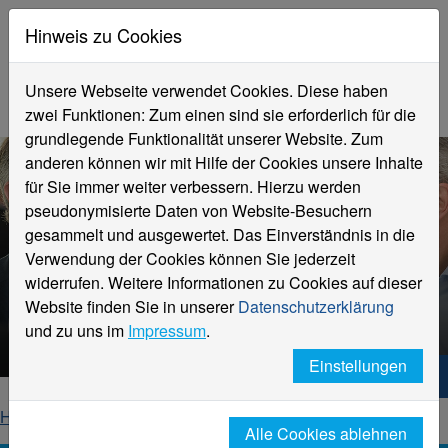
Hinweis zu Cookies
Unsere Webseite verwendet Cookies. Diese haben
zwei Funktionen: Zum einen sind sie erforderlich für die
grundlegende Funktionalität unserer Website. Zum
anderen können wir mit Hilfe der Cookies unsere Inhalte
für Sie immer weiter verbessern. Hierzu werden
pseudonymisierte Daten von Website-Besuchern
gesammelt und ausgewertet. Das Einverständnis in die
Verwendung der Cookies können Sie jederzeit
widerrufen. Weitere Informationen zu Cookies auf dieser
Hochschule Niederrhein
Website finden Sie in unserer
Datenschutzerklärung
Partner der Wirtschaft
und zu uns im
Impressum
.
Einstellungen
Hochschule Niederrhein. Dein Weg.
Home
Hochschule
Angebote für Unternehmen
Alle Cookies ablehnen