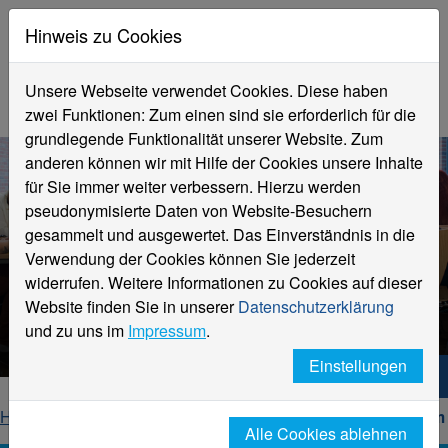
Hinweis zu Cookies
Unsere Webseite verwendet Cookies. Diese haben
zwei Funktionen: Zum einen sind sie erforderlich für die
grundlegende Funktionalität unserer Website. Zum
anderen können wir mit Hilfe der Cookies unsere Inhalte
für Sie immer weiter verbessern. Hierzu werden
pseudonymisierte Daten von Website-Besuchern
gesammelt und ausgewertet. Das Einverständnis in die
Verwendung der Cookies können Sie jederzeit
Angebote rund um das
widerrufen. Weitere Informationen zu Cookies auf dieser
Studium
Website finden Sie in unserer
Datenschutzerklärung
Hochschulleben an der HSNR
und zu uns im
Impressum
.
Einstellungen
Hochschule Niederrhein. Dein Weg.
Home
Studierende
Angebote rund um das Studium
Alle Cookies ablehnen