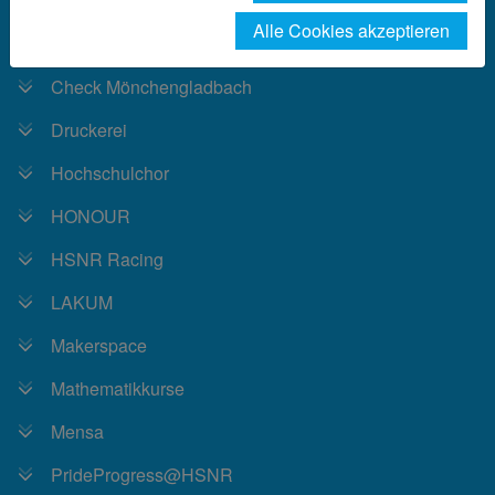
Alle Cookies akzeptieren
AStA
Check Mönchengladbach
Druckerei
Hochschulchor
HONOUR
HSNR Racing
LAKUM
Makerspace
Mathematikkurse
Mensa
PrideProgress@HSNR