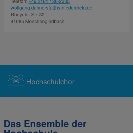
Telefon:
+49 2161 186-2335
wolfgang.dahners(at)hs-niederrhein.de
Rheydter Str. 321
41065 Mönchengladbach
Hochschulchor
Das Ensemble der
Hochschule