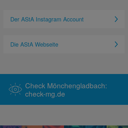
Der AStA Instagram Account
Die AStA Webseite
Check Mönchengladbach:
check-mg.de