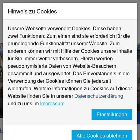
Hinweis zu Cookies
Unsere Webseite verwendet Cookies. Diese haben
zwei Funktionen: Zum einen sind sie erforderlich für die
grundlegende Funktionalität unserer Website. Zum
anderen können wir mit Hilfe der Cookies unsere Inhalte
für Sie immer weiter verbessern. Hierzu werden
pseudonymisierte Daten von Website-Besuchern
gesammelt und ausgewertet. Das Einverständnis in die
Verwendung der Cookies können Sie jederzeit
widerrufen. Weitere Informationen zu Cookies auf dieser
Zentrum für Weiterbildung
Website finden Sie in unserer
Datenschutzerklärung
an der Hochschule Niederrhein
und zu uns im
Impressum
.
Einstellungen
Hochschule Niederrhein. Dein Weg.
Home
Hochschule
Alle Cookies ablehnen
Weiterbildung für beruflich Qualifizierte mit hohem