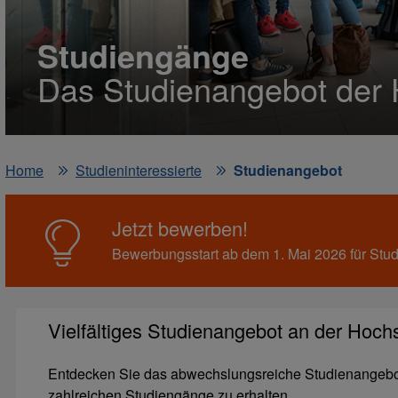
Studiengänge
Das Studienangebot der 
Home
Studieninteressierte
Studienangebot
Jetzt bewerben!
Bewerbungsstart ab dem 1. Mai 2026 für Stud
Vielfältiges Studienangebot an der Hoch
Entdecken Sie das abwechslungsreiche Studienangebot d
zahlreichen Studiengänge zu erhalten.