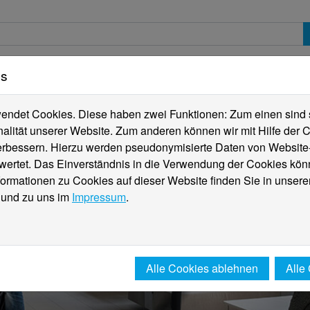
es
erte
Studierende
Internationales
Fachber
ndet Cookies. Diese haben zwei Funktionen: Zum einen sind sie
alität unserer Website. Zum anderen können wir mit Hilfe der C
verbessern. Hierzu werden pseudonymisierte Daten von Websit
rtet. Das Einverständnis in die Verwendung der Cookies könn
formationen zu Cookies auf dieser Website finden Sie in unsere
und zu uns im
Impressum
.
Alle Cookies ablehnen
Alle