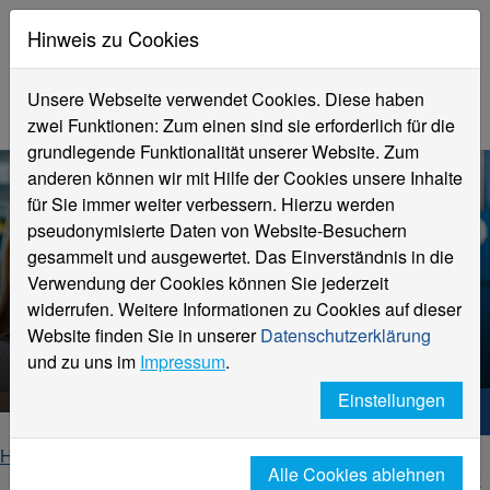
Hinweis zu Cookies
Unsere Webseite verwendet Cookies. Diese haben
zwei Funktionen: Zum einen sind sie erforderlich für die
grundlegende Funktionalität unserer Website. Zum
anderen können wir mit Hilfe der Cookies unsere Inhalte
für Sie immer weiter verbessern. Hierzu werden
pseudonymisierte Daten von Website-Besuchern
gesammelt und ausgewertet. Das Einverständnis in die
Verwendung der Cookies können Sie jederzeit
Fachbereich
widerrufen. Weitere Informationen zu Cookies auf dieser
Ingenieurwissenschaften und
Website finden Sie in unserer
Datenschutzerklärung
Informatik
und zu uns im
Impressum
.
Einstellungen
Hochschule Niederrhein. Dein Weg.
Home
Fachbereiche
Alle Cookies ablehnen
Fachbereich Ingenieurwissenschaften und Informatik