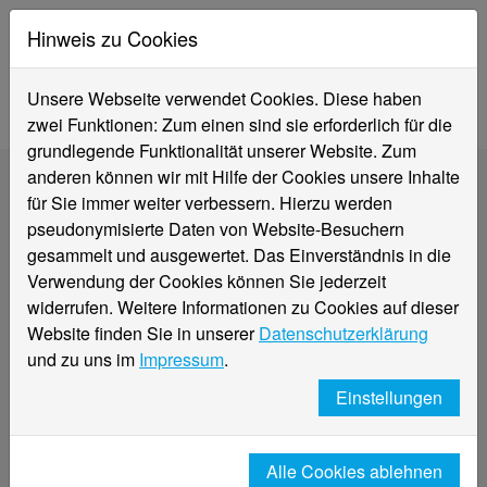
Hinweis zu Cookies
Unsere Webseite verwendet Cookies. Diese haben
zwei Funktionen: Zum einen sind sie erforderlich für die
grundlegende Funktionalität unserer Website. Zum
anderen können wir mit Hilfe der Cookies unsere Inhalte
für Sie immer weiter verbessern. Hierzu werden
pseudonymisierte Daten von Website-Besuchern
Prof. Dr. Kristina Rosenthal
gesammelt und ausgewertet. Das Einverständnis in die
Verwendung der Cookies können Sie jederzeit
widerrufen. Weitere Informationen zu Cookies auf dieser
Website finden Sie in unserer
Datenschutzerklärung
Wirtschaftsinformatik, insb. Data Engineering
Akademische Leitung DigiLab
und zu uns im
Impressum
.
Raum: Z 227
Einstellungen
Telefon:
+49 (0)2161 186-6360
Kristina.Rosenthal(at)hs-niederrhein.de
Richard-Wagner-Straße 97
Alle Cookies ablehnen
41065 Mönchengladbach