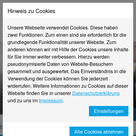
Hinweis zu Cookies
Unsere Webseite verwendet Cookies. Diese haben
zwei Funktionen: Zum einen sind sie erforderlich für die
grundlegende Funktionalität unserer Website. Zum
anderen können wir mit Hilfe der Cookies unsere Inhalte
für Sie immer weiter verbessern. Hierzu werden
pseudonymisierte Daten von Website-Besuchern
gesammelt und ausgewertet. Das Einverständnis in die
Verwendung der Cookies können Sie jederzeit
Promotion an der Hochschule
widerrufen. Weitere Informationen zu Cookies auf dieser
Niederrhein
Website finden Sie in unserer
Datenschutzerklärung
Ressort Forschung und Transfer
und zu uns im
Impressum
.
Einstellungen
Hochschule Niederrhein. Dein Weg.
Home
Forschung und Transfer
Promotion
Alle Cookies ablehnen