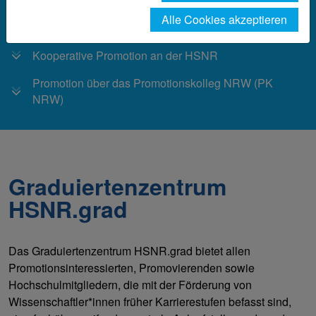
Alle Cookies akzeptieren
Promotion an der Hochschule Niederrhein
Kooperative Promotion an der HSNR
Promotion über das Promotionskolleg NRW (PK
NRW)
Graduiertenzentrum
HSNR.grad
Das Graduiertenzentrum HSNR.grad bietet allen
Promotionsinteressierten, Promovierenden sowie
Hochschulmitgliedern, die mit der Förderung von
Wissenschaftler*innen früher Karrierestufen befasst sind,