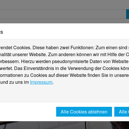
es
erte
Studierende
Internationales
Fachber
ndet Cookies. Diese haben zwei Funktionen: Zum einen sind sie
alität unserer Website. Zum anderen können wir mit Hilfe der C
verbessern. Hierzu werden pseudonymisierte Daten von Websit
rtet. Das Einverständnis in die Verwendung der Cookies könn
formationen zu Cookies auf dieser Website finden Sie in unsere
und zu uns im
Impressum
.
Alle Cookies ablehnen
Alle