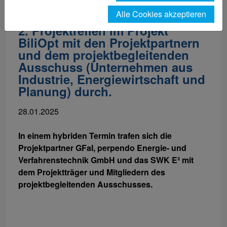
Energietechnik und
Alle Cookies akzeptieren
Energiemanagement führte das
2. Projektreffen im Projekt
BiliOpt mit den Projektpartnern
und dem projektbegleitenden
Ausschuss (Unternehmen aus
Industrie, Energiewirtschaft und
Planung) durch.
28.01.2025
In einem hybriden Termin trafen sich die
Projektpartner GFaI, perpendo Energie- und
Verfahrenstechnik GmbH und das SWK E² mit
dem Projektträger und Mitgliedern des
projektbegleitenden Ausschusses.