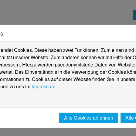
es
erte
Studierende
Internationales
Fachber
ndet Cookies. Diese haben zwei Funktionen: Zum einen sind sie
alität unserer Website. Zum anderen können wir mit Hilfe der C
verbessern. Hierzu werden pseudonymisierte Daten von Websit
rtet. Das Einverständnis in die Verwendung der Cookies könn
formationen zu Cookies auf dieser Website finden Sie in unsere
und zu uns im
Impressum
.
Alle Cookies ablehnen
Alle