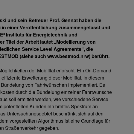
ski und sein Betreuer Prof. Gennat haben die
i in einer Veröffentlichung zusammengefasst und
² Instituts für Energietechnik und
 Titel der Arbeit lautet „Modellierung von
edlichen Service Level Agreements“, die
BESTMOD (siehe auch www.bestmod.nrw) berührt.
lichkeiten der Mobilität erforscht. Ein On-Demand
effiziente Erweiterung dieser Mobilität. In diesem
r Bündelung von Fahrtwünschen implementiert. Es
gekosten durch die Bündelung einzelner Fahrtwünsche
us soll ermittelt werden, wie verschiedene Service
potentiellen Kunden ein breites Spektrum an
 Das Untersuchungsgebiet beschränkt sich auf den
t dem vorgestellten Algorithmus ist eine Grundlage für
len Straßenverkehr gegeben.