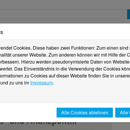
es
erte
Studierende
Internationales
Fachber
ndet Cookies. Diese haben zwei Funktionen: Zum einen sind sie
alität unserer Website. Zum anderen können wir mit Hilfe der C
verbessern. Hierzu werden pseudonymisierte Daten von Websit
rtet. Das Einverständnis in die Verwendung der Cookies könn
formationen zu Cookies auf dieser Website finden Sie in unsere
und zu uns im
Impressum
.
Alle Cookies ablehnen
Alle