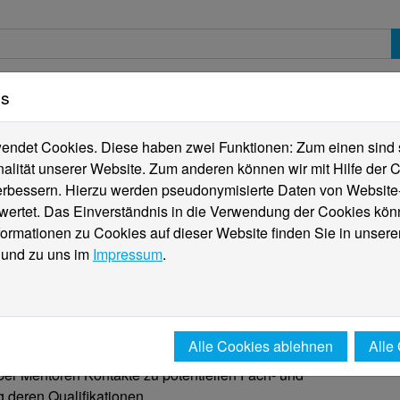
es
erte
Studierende
Internationales
Fachber
ndet Cookies. Diese haben zwei Funktionen: Zum einen sind sie
alität unserer Website. Zum anderen können wir mit Hilfe der C
verbessern. Hierzu werden pseudonymisierte Daten von Websit
g Borders
rtet. Das Einverständnis in die Verwendung der Cookies könn
formationen zu Cookies auf dieser Website finden Sie in unsere
und zu uns im
Impressum
.
e) Berufseinsteiger
orders ermöglicht es Studierenden, Erfahrungen mit
Alle Cookies ablehnen
Alle
 Arbeitsumfeld und den dort ansässigen Unternehmen
r Mentoren Kontakte zu potentiellen Fach- und
 deren Qualifikationen.