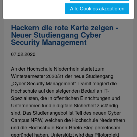
Alle Cookies akzeptieren
Um die Abwehr von Cyber-Attacken geht es in dem
neuen Studiengang Cyber Security Management.
Hackern die rote Karte zeigen -
Neuer Studiengang Cyber
Security Management
07.02.2020
An der Hochschule Niederrhein startet zum
Wintersemester 2020/21 der neue Studiengang
„Cyber Security Management“. Damit reagiert die
Hochschule auf den steigenden Bedarf an IT-
Spezialisten, die in öffentlichen Einrichtungen und
Unternehmen für die digitale Sicherheit zuständig
sind. Das Studienangebot ist Teil des neuen Cyber
Campus NRW, welchen die Hochschule Niederrhein
und die Hochschule Bonn-Rhein-Sieg gemeinsam
gegründet haben. Unterstützt wird das Pilotprojekt