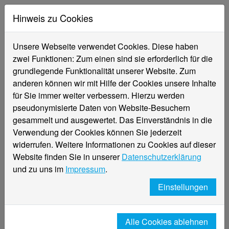
Hinweis zu Cookies
Unsere Webseite verwendet Cookies. Diese haben
zwei Funktionen: Zum einen sind sie erforderlich für die
grundlegende Funktionalität unserer Website. Zum
anderen können wir mit Hilfe der Cookies unsere Inhalte
für Sie immer weiter verbessern. Hierzu werden
pseudonymisierte Daten von Website-Besuchern
Trafowartung am Campus MG
gesammelt und ausgewertet. Das Einverständnis in die
Verwendung der Cookies können Sie jederzeit
22.02.2019
widerrufen. Weitere Informationen zu Cookies auf dieser
Website finden Sie in unserer
Datenschutzerklärung
Aufgrund der morgigen Trafowartung am Campus
und zu uns im
Impressum
.
MG (Sa., 23.02.2019) und der daraus folgenden
Stromabschaltung werden die Interneträume W 203
Einstellungen
und W 214 am Montag erst ab 11 Uhr geöffnet.
Vorher sind Wartungsarbeiten
(Wiederinbetriebnahme, Prüfung, etc.) erforderlich.
Alle Cookies ablehnen