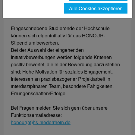
Programm
Alle Cookies akzeptieren
29.08.2024
Eingeschriebene Studierende der Hochschule
können sich eigeninitiativ für das HONOUR-
Stipendium bewerben.
Bei der Auswahl der eingehenden
Initiativbewerbungen werden folgende Kriterien
positiv bewertet, die in der Bewerbung darzustellen
sind: Hohe Motivation für soziales Engagement,
Interessen an praxisbezogener Projektarbeit in
interdisziplinären Team, besondere Fähigkeiten,
Errungenschaften/Erfolge.
Bei Fragen melden Sie sich gern über unsere
Funktionsemailadresse:
honour(at)hs-niederrhein.de