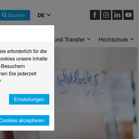
Suchen
eiche
Forschung und Transfer
Hochschule
 erforderlich für die
ookies unsere Inhalte
e-Besuchern
en Sie jederzeit
r
Einstellungen
 Cookies akzeptieren