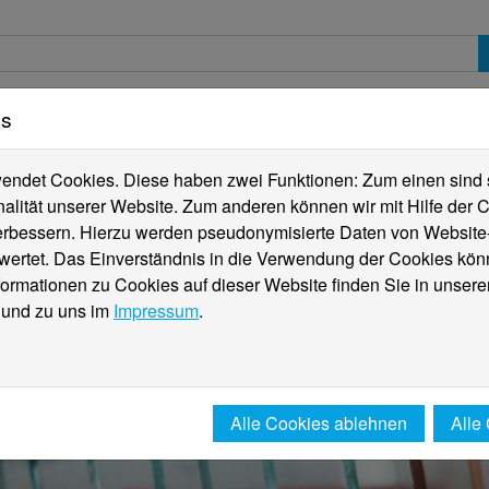
es
erte
Studierende
Internationales
Fachber
ndet Cookies. Diese haben zwei Funktionen: Zum einen sind sie
alität unserer Website. Zum anderen können wir mit Hilfe der C
verbessern. Hierzu werden pseudonymisierte Daten von Websit
rtet. Das Einverständnis in die Verwendung der Cookies könn
formationen zu Cookies auf dieser Website finden Sie in unsere
und zu uns im
Impressum
.
Alle Cookies ablehnen
Alle