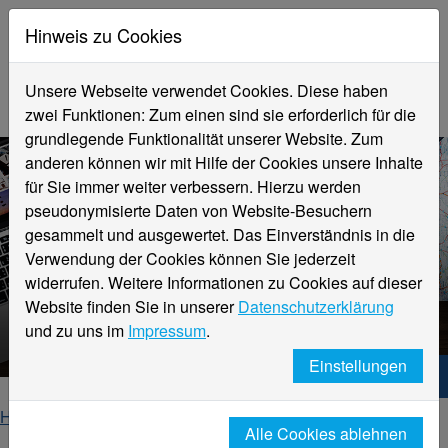
Hinweis zu Cookies
Unsere Webseite verwendet Cookies. Diese haben
zwei Funktionen: Zum einen sind sie erforderlich für die
grundlegende Funktionalität unserer Website. Zum
anderen können wir mit Hilfe der Cookies unsere Inhalte
für Sie immer weiter verbessern. Hierzu werden
pseudonymisierte Daten von Website-Besuchern
gesammelt und ausgewertet. Das Einverständnis in die
Verwendung der Cookies können Sie jederzeit
widerrufen. Weitere Informationen zu Cookies auf dieser
Auslandssemester
Website finden Sie in unserer
Datenschutzerklärung
Design
und zu uns im
Impressum
.
Einstellungen
Hochschule Niederrhein. Dein Weg.
Home
Fachbereiche
Fachbereich Design
Alle Cookies ablehnen
Studierende
Auslandssemester