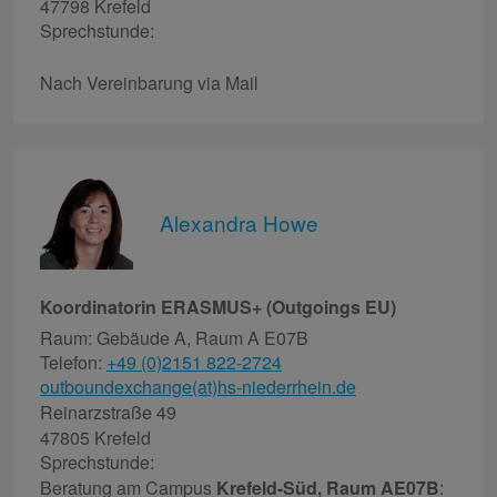
47798 Krefeld
Sprechstunde:
Nach Vereinbarung via Mail
Alexandra Howe
Koordinatorin ERASMUS+ (Outgoings EU)
Raum: Gebäude A, Raum A E07B
Telefon:
+49 (0)2151 822-2724
outboundexchange(at)hs-niederrhein.de
Reinarzstraße 49
47805 Krefeld
Sprechstunde:
Beratung am Campus
Krefeld-Süd, Raum AE07B
: