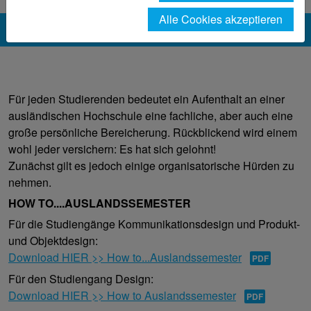
Alle Cookies akzeptieren
Für jeden Studierenden bedeutet ein Aufenthalt an einer
ausländischen Hochschule eine fachliche, aber auch eine
große persönliche Bereicherung. Rückblickend wird einem
wohl jeder versichern: Es hat sich gelohnt!
Zunächst gilt es jedoch einige organisatorische Hürden zu
nehmen.
HOW TO....AUSLANDSSEMESTER
Für die Studiengänge Kommunikationsdesign und Produkt-
und Objektdesign:
Download HIER >> How to...Auslandssemester
Für den Studiengang Design:
Download HIER >> How to Auslandssemester