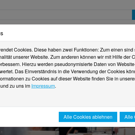
es
erte
Studierende
Internationales
Fachber
ndet Cookies. Diese haben zwei Funktionen: Zum einen sind sie
alität unserer Website. Zum anderen können wir mit Hilfe der C
verbessern. Hierzu werden pseudonymisierte Daten von Websit
rtet. Das Einverständnis in die Verwendung der Cookies könn
formationen zu Cookies auf dieser Website finden Sie in unsere
und zu uns im
Impressum
.
Alle Cookies ablehnen
Alle