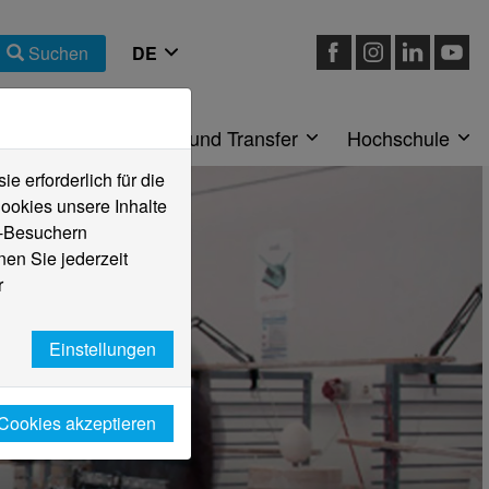
Suchen
eiche
Forschung und Transfer
Hochschule
 erforderlich für die
ookies unsere Inhalte
e-Besuchern
en Sie jederzeit
r
Einstellungen
 Cookies akzeptieren