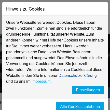
Hinweis zu Cookies
Unsere Webseite verwendet Cookies. Diese haben
zwei Funktionen: Zum einen sind sie erforderlich für die
grundlegende Funktionalität unserer Website. Zum
anderen können wir mit Hilfe der Cookies unsere Inhalte
für Sie immer weiter verbessern. Hierzu werden
pseudonymisierte Daten von Website-Besuchern
gesammelt und ausgewertet. Das Einverständnis in die
Verwendung der Cookies können Sie jederzeit
widerrufen. Weitere Informationen zu Cookies auf dieser
Fachbereich
Website finden Sie in unserer
Datenschutzerklärung
Design
und zu uns im
Impressum
.
Einstellungen
Hochschule Niederrhein. Dein Weg.
Home
Fachbereiche
Fachbereich Design
Alle Cookies ablehnen
Über den Fachbereich
News