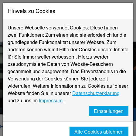
Hinweis zu Cookies
Unsere Webseite verwendet Cookies. Diese haben
zwei Funktionen: Zum einen sind sie erforderlich für die
grundlegende Funktionalität unserer Website. Zum
anderen können wir mit Hilfe der Cookies unsere Inhalte
für Sie immer weiter verbessern. Hierzu werden
pseudonymisierte Daten von Website-Besuchern
gesammelt und ausgewertet. Das Einverständnis in die
Verwendung der Cookies können Sie jederzeit
widerrufen. Weitere Informationen zu Cookies auf dieser
Fachbereich
Website finden Sie in unserer
Datenschutzerklärung
Design
und zu uns im
Impressum
.
Einstellungen
Hochschule Niederrhein. Dein Weg.
Home
Fachbereiche
Fachbereich Design
Alle Cookies ablehnen
Über den Fachbereich
News