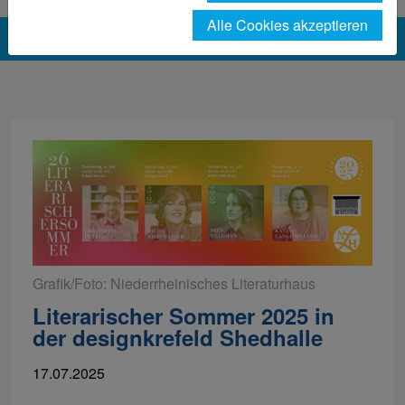
Alle Cookies akzeptieren
Grafik/Foto: Niederrheinisches Literaturhaus
Literarischer Sommer 2025 in
der designkrefeld Shedhalle
17.07.2025