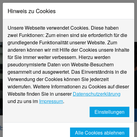
Hinweis zu Cookies
Unsere Webseite verwendet Cookies. Diese haben
zwei Funktionen: Zum einen sind sie erforderlich für die
grundlegende Funktionalität unserer Website. Zum
anderen können wir mit Hilfe der Cookies unsere Inhalte
für Sie immer weiter verbessern. Hierzu werden
pseudonymisierte Daten von Website-Besuchern
gesammelt und ausgewertet. Das Einverständnis in die
Verwendung der Cookies können Sie jederzeit
widerrufen. Weitere Informationen zu Cookies auf dieser
Fachbereich
Website finden Sie in unserer
Datenschutzerklärung
Design
und zu uns im
Impressum
.
Einstellungen
Hochschule Niederrhein. Dein Weg.
Home
Fachbereiche
Fachbereich Design
Alle Cookies ablehnen
Über den Fachbereich
News