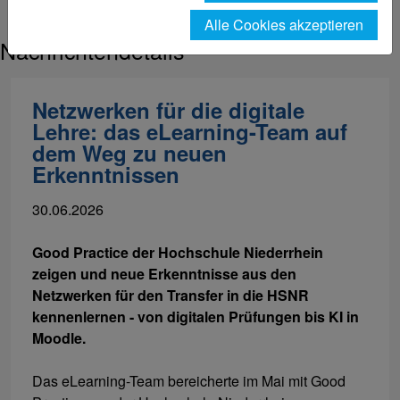
eLearning | Nachrichtendetails
Alle Cookies akzeptieren
Nachrichtendetails
Netzwerken für die digitale
Lehre: das eLearning-Team auf
dem Weg zu neuen
Erkenntnissen
30.06.2026
Good Practice der Hochschule Niederrhein
zeigen und neue Erkenntnisse aus den
Netzwerken für den Transfer in die HSNR
kennenlernen - von digitalen Prüfungen bis KI in
Moodle.
Das eLearning-Team bereicherte im Mai mit Good