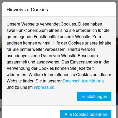
Hinweis zu Cookies
Unsere Webseite verwendet Cookies. Diese haben
zwei Funktionen: Zum einen sind sie erforderlich für die
grundlegende Funktionalität unserer Website. Zum
anderen können wir mit Hilfe der Cookies unsere Inhalte
für Sie immer weiter verbessern. Hierzu werden
pseudonymisierte Daten von Website-Besuchern
gesammelt und ausgewertet. Das Einverständnis in die
Verwendung der Cookies können Sie jederzeit
widerrufen. Weitere Informationen zu Cookies auf dieser
eLearning für Beschäftigte und
Website finden Sie in unserer
Datenschutzerklärung
Studierende
und zu uns im
Impressum
.
Einstellungen
Hochschule Niederrhein. Dein Weg.
Home
Studierende
Alle Cookies ablehnen
eLearning für Studierende & Beschäftigte / Moodle