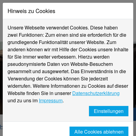
Hinweis zu Cookies
Unsere Webseite verwendet Cookies. Diese haben
zwei Funktionen: Zum einen sind sie erforderlich für die
grundlegende Funktionalität unserer Website. Zum
anderen können wir mit Hilfe der Cookies unsere Inhalte
für Sie immer weiter verbessern. Hierzu werden
pseudonymisierte Daten von Website-Besuchern
gesammelt und ausgewertet. Das Einverständnis in die
Verwendung der Cookies können Sie jederzeit
widerrufen. Weitere Informationen zu Cookies auf dieser
eLearning für Beschäftigte und
Website finden Sie in unserer
Datenschutzerklärung
Studierende
und zu uns im
Impressum
.
Einstellungen
Hochschule Niederrhein. Dein Weg.
Home
Studierende
Alle Cookies ablehnen
eLearning für Studierende & Beschäftigte / Moodle