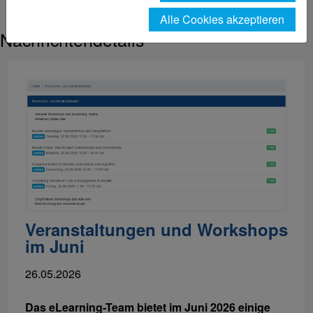
eLearning | Nachrichtendetails
Alle Cookies akzeptieren
Nachrichtendetails
Veranstaltungen und Workshops
im Juni
26.05.2026
Das eLearning-Team bietet im Juni 2026 einige