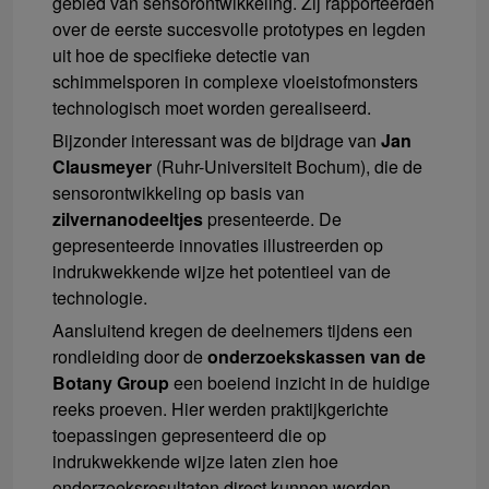
gebied van sensorontwikkeling. Zij rapporteerden
over de eerste succesvolle prototypes en legden
uit hoe de specifieke detectie van
schimmelsporen in complexe vloeistofmonsters
technologisch moet worden gerealiseerd.
Bijzonder interessant was de bijdrage van
Jan
Clausmeyer
(Ruhr-Universiteit Bochum), die de
sensorontwikkeling op basis van
zilvernanodeeltjes
presenteerde. De
gepresenteerde innovaties illustreerden op
indrukwekkende wijze het potentieel van de
technologie.
Aansluitend kregen de deelnemers tijdens een
rondleiding door de
onderzoekskassen van de
Botany Group
een boeiend inzicht in de huidige
reeks proeven. Hier werden praktijkgerichte
toepassingen gepresenteerd die op
indrukwekkende wijze laten zien hoe
onderzoeksresultaten direct kunnen worden