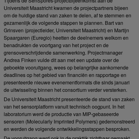
Tijdens de SenSpores-projectbijeenkomst aan de
Universiteit Maastricht kwamen de projectpartners bijeen
om de huidige stand van zaken te delen, af te stemmen en
gezamenlijk de volgende stappen te plannen. Bart van
Grinsven (projectleider, Universiteit Maastricht) en Martijn
Spaargaren (Euregio) heetten de deelnemers welkom en
benadrukten de voortgang van het project en de
grensoverschrijdende samenwerking. Projectmanager
Andrea Finken vulde dit aan met een update over de
geboekte vooruitgang, wees op belangrijke aankomende
deadlines op het gebied van financiën en rapportage en
presenteerde nieuwe evenementformats die sinds januari
de uitwisseling binnen het consortium verder versterken.
De Universiteit Maastricht presenteerde de stand van zaken
van het sensorplatform vanuit technisch oogpunt. In het
laboratorium werd de productie van MIP-gebaseerde
sensoren (Molecularly Imprinted Polymers) gedemonstreerd
en werden de volgende ontwikkelingsstappen besproken.
De vooruitgang werd ook in de praktijk zichtbaar gemaakt