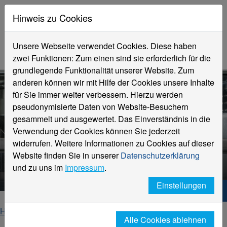
Hinweis zu Cookies
Unsere Webseite verwendet Cookies. Diese haben
zwei Funktionen: Zum einen sind sie erforderlich für die
grundlegende Funktionalität unserer Website. Zum
anderen können wir mit Hilfe der Cookies unsere Inhalte
für Sie immer weiter verbessern. Hierzu werden
pseudonymisierte Daten von Website-Besuchern
gesammelt und ausgewertet. Das Einverständnis in die
Verwendung der Cookies können Sie jederzeit
widerrufen. Weitere Informationen zu Cookies auf dieser
Website finden Sie in unserer
Datenschutzerklärung
Interreg-Projekt: SenSpores
und zu uns im
Impressum
.
Einstellungen
Hochschule Niederrhein. Dein Weg.
Home
Forschung und Transfer
Projekte
Alle Cookies ablehnen
SenSpores-NL