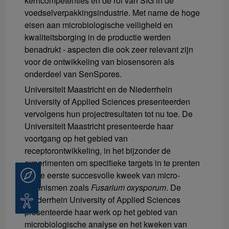
kerncompetenties en de rol van SIG in de
voedselverpakkingsindustrie. Met name de hoge
eisen aan microbiologische veiligheid en
kwaliteitsborging in de productie werden
benadrukt - aspecten die ook zeer relevant zijn
voor de ontwikkeling van biosensoren als
onderdeel van SenSpores.
Universiteit Maastricht en de Niederrhein
University of Applied Sciences presenteerden
vervolgens hun projectresultaten tot nu toe. De
Universiteit Maastricht presenteerde haar
voortgang op het gebied van
receptorontwikkeling, in het bijzonder de
experimenten om specifieke targets in te prenten
en de eerste succesvolle kweek van micro-
Beratung
organismen zoals
Fusarium oxysporum
. De
Niederrhein University of Applied Sciences
Barrierefreiheit
presenteerde haar werk op het gebied van
microbiologische analyse en het kweken van