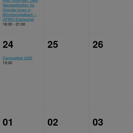
HNX informiert: Dein
Netzwerktreffen für
Gründer:innen in
Mönchengladbach –
GFMG-Starterclub
18:30 - 21:00
24
25
26
Campusfest 2025
gen
13:00
01
02
03