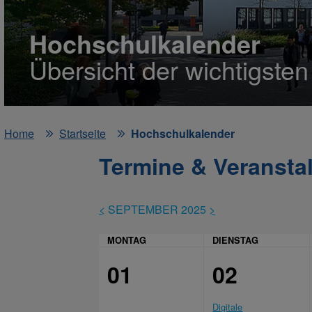
Hochschulkalender
Übersicht der wichtigste
Home
Startseite
Hochschulkalender
Termine & Veransta
<
SEPTEMBER 2025
>
MONTAG
DIENSTAG
01
02
Digitale