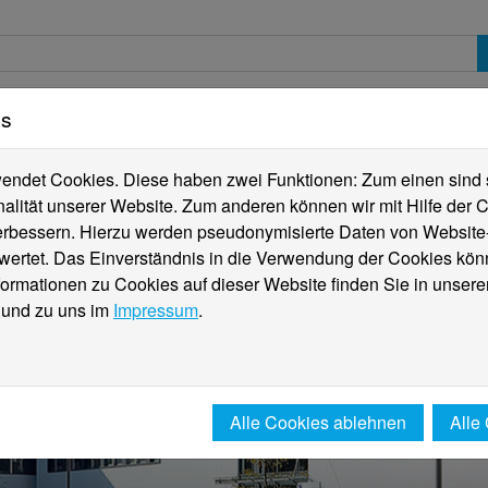
es
erte
Studierende
Internationales
Fachber
ndet Cookies. Diese haben zwei Funktionen: Zum einen sind sie
alität unserer Website. Zum anderen können wir mit Hilfe der C
verbessern. Hierzu werden pseudonymisierte Daten von Websit
rtet. Das Einverständnis in die Verwendung der Cookies könn
formationen zu Cookies auf dieser Website finden Sie in unsere
und zu uns im
Impressum
.
Alle Cookies ablehnen
Alle