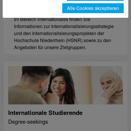
Herzlich willkommen.
Alle Cookies akzeptieren
Im Bereich Internationales finden Sie
Informationen zur Internationalisierungsstrategie
und den Internationalisierungsprojekten der
Hochschule Niederrhein (HSNR) sowie zu den
Angeboten für unsere Zielgruppen.
Internationale Studierende
Degree-seekings