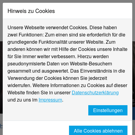
Hinweis zu Cookies
Unsere Webseite verwendet Cookies. Diese haben
zwei Funktionen: Zum einen sind sie erforderlich für die
grundlegende Funktionalität unserer Website. Zum
anderen können wir mit Hilfe der Cookies unsere Inhalte
für Sie immer weiter verbessern. Hierzu werden
pseudonymisierte Daten von Website-Besuchern
gesammelt und ausgewertet. Das Einverständnis in die
Verwendung der Cookies können Sie jederzeit
widerrufen. Weitere Informationen zu Cookies auf dieser
Registrierung für
Website finden Sie in unserer
Datenschutzerklärung
SophosHomePremium
und zu uns im
Impressum
.
Einstellungen
Hochschule Niederrhein. Dein Weg.
Home
Studierende
IT-Support
Alle Cookies ablehnen
Sophos für Studierende