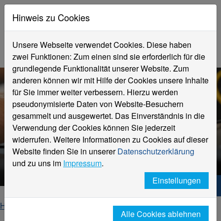
Hinweis zu Cookies
Unsere Webseite verwendet Cookies. Diese haben
zwei Funktionen: Zum einen sind sie erforderlich für die
grundlegende Funktionalität unserer Website. Zum
anderen können wir mit Hilfe der Cookies unsere Inhalte
für Sie immer weiter verbessern. Hierzu werden
pseudonymisierte Daten von Website-Besuchern
gesammelt und ausgewertet. Das Einverständnis in die
Verwendung der Cookies können Sie jederzeit
widerrufen. Weitere Informationen zu Cookies auf dieser
KLiQG | HSNR
Website finden Sie in unserer
Datenschutzerklärung
E-Learning
und zu uns im
Impressum
.
Einstellungen
Hochschule Niederrhein. Dein Weg.
Home
Forschung und Transfer
Alle Cookies ablehnen
Institute und Kompetenzzentren
KLiQG+