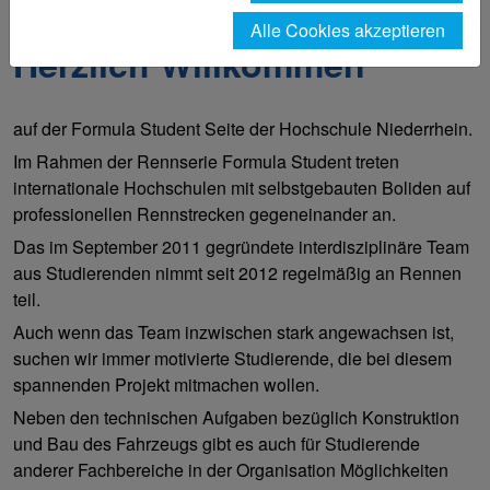
Unser Fachbereich
Formula Student
Alle Cookies akzeptieren
Herzlich Willkommen
auf der Formula Student Seite der Hochschule Niederrhein.
Im Rahmen der Rennserie Formula Student treten
internationale Hochschulen mit selbstgebauten Boliden auf
professionellen Rennstrecken gegeneinander an.
Das im September 2011 gegründete interdisziplinäre Team
aus Studierenden nimmt seit 2012 regelmäßig an Rennen
teil.
Auch wenn das Team inzwischen stark angewachsen ist,
suchen wir immer motivierte Studierende, die bei diesem
spannenden Projekt mitmachen wollen.
Neben den technischen Aufgaben bezüglich Konstruktion
und Bau des Fahrzeugs gibt es auch für Studierende
anderer Fachbereiche in der Organisation Möglichkeiten