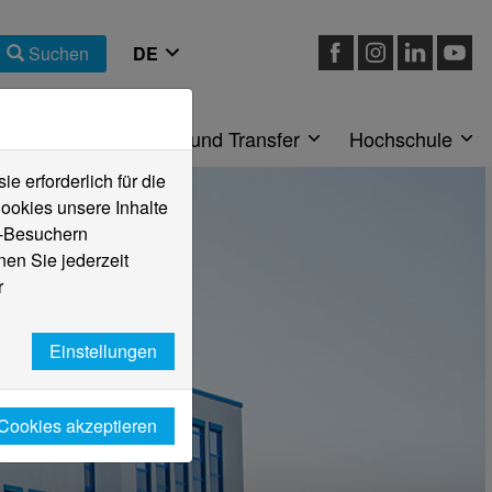
Suchen
eiche
Forschung und Transfer
Hochschule
 erforderlich für die
ookies unsere Inhalte
e-Besuchern
en Sie jederzeit
r
Einstellungen
 Cookies akzeptieren