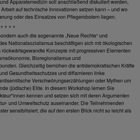
nd Apparatemedizin soll anschließend diskutiert werden,
 Arbeit auf technische Innovationen setzen kann – und wo
sierung oder des Einsatzes von Pflegerobotern liegen.
 +
, sondern auch die sogenannte „Neue Rechte“ und
s Nationalsozialismus beschäftigen sich mit ökologischen
n rückwärtsgewandte Konzepte mit progressiven Elementen
umsökonomie, Bioregionalismus und
bunden. Gleichzeitig bemühen die antidemokratischen Kräfte
 und Gesundheitsschutzes und diffamieren linke
n antisemitische Verschwörungserzählungen oder Mythen um
nde (jüdische) Elite. In diesem Workshop lernen Sie
Akteur*innen kennen und setzen sich mit deren Argumenten
tur- und Umweltschutz auseinander. Die Teilnehmenden
r sensibilisiert, die auf den ersten Blick nicht so leicht als