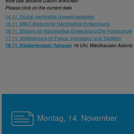
Bitte das aktuelle Datum anklicken
Please click on the current date
14.11. Sozial nachhaltig Umwelt gestalten
15.11. MINT-Bildung für Nachhaltige Entwicklung
16.11. Bildung für Nachhaltige Entwicklung:Die Hochschule
17.11. Veränderung im Fokus: Innovation und Tradition
18.11. Kleiderkreisel / fairquer
16 Uhr, Waldhausen Astoria
Montag, 14. November