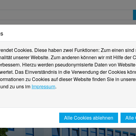
es
erte
Studierende
Internationales
Fachber
ndet Cookies. Diese haben zwei Funktionen: Zum einen sind sie
alität unserer Website. Zum anderen können wir mit Hilfe der C
verbessern. Hierzu werden pseudonymisierte Daten von Websit
rtet. Das Einverständnis in die Verwendung der Cookies könn
formationen zu Cookies auf dieser Website finden Sie in unsere
und zu uns im
Impressum
.
Alle Cookies ablehnen
Alle