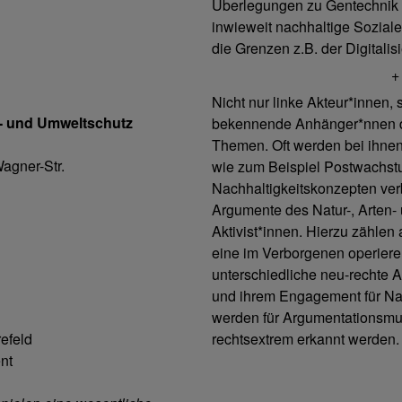
Überlegungen zu Gentechnik u
inwieweit nachhaltige Soziale
die Grenzen z.B. der Digitali
+ + + +
Nicht nur linke Akteur*innen
r- und Umweltschutz
bekennende Anhänger*nnen de
Themen. Oft werden bei ihne
agner-Str.
wie zum Beispiel Postwachst
Nachhaltigkeitskonzepten ver
Argumente des Natur-, Arten-
Aktivist*innen. Hierzu zähle
eine im Verborgenen operiere
unterschiedliche neu-rechte 
und ihrem Engagement für Na
werden für Argumentationsmuste
refeld
rechtsextrem erkannt werden.
nt