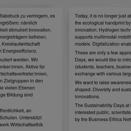
ßabdruck zu verringern, es
Today, it is no longer just 
rgrößern: nämlich
the ecological handprint by j
it stimuliert Innovation.
innovation. Hydrogen technol
nergieträgern befreien,
supports multimodal mobili
 Kreislaufwirtschaft
models. Digitalization enab
t Energieeffizienz.
These are only a few appro
kutiert werden. Wir
Days, we would like to intro
nker:innen, Aktive für
(students, teachers, busine
tschaftsvertreter:innen,
exchange with various targ
en Zielgruppen in den
We want to raise awareness
wie vielen Ebenen
shaped. Diversity and susta
tige Bildung sind
innovations.
The Sustainability Days at 
fentlichkeit, an
interested public, scientis
Schulen. Unterstützt
by the Business Ethics Ne
erk Wirtschaftsethik