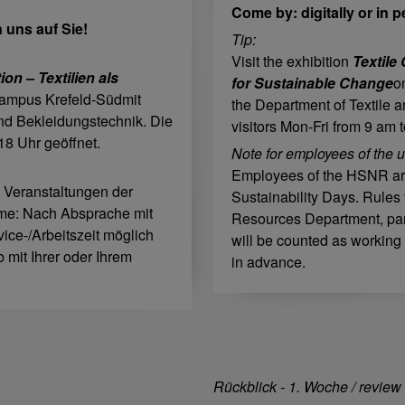
Come by: digitally or in 
 uns auf Sie!
Tip:
Visit the exhibition
Textile
on – Textilien als
for Sustainable Change
o
mpus Krefeld-Süd
mit
the Department of Textile a
nd Bekleidungstechnik. Die
visitors Mon-Fri from 9 am 
18 Uhr geöffnet.
Note for employees of the u
Employees of the HSNR are c
 Veranstaltungen der
Sustainability Days. Rules 
hme: Nach Absprache mit
Resources Department, part
ice-/Arbeitszeit möglich
will be counted as working
b mit Ihrer oder Ihrem
in advance.
Rückblick - 1. Woche / review