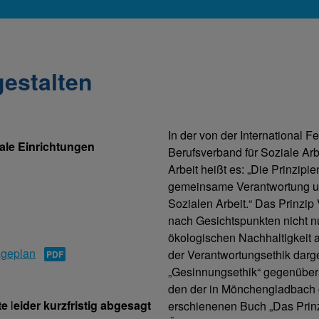
gestalten
In der von der International 
iale Einrichtungen
Berufsverband für Soziale Arb
Arbeit heißt es: „Die Prinzipi
gemeinsame Verantwortung und
Sozialen Arbeit.“ Das Prinzip 
nach Gesichtspunkten nicht n
ökologischen Nachhaltigkeit 
geplan
der Verantwortungsethik darg
„Gesinnungsethik“ gegenüberst
den der in Mönchengladbach 
te
l
eider kurzfristig abgesagt
erschienenen Buch „Das Prinzi