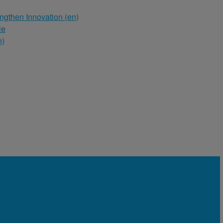
engthen Innovation (en)
le
n)