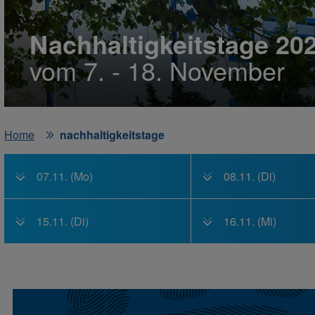
Nachhaltigkeitstage 20
vom 7. - 18. November
Home
nachhaltigkeitstage
07.11. (Mo)
08.11. (Di)
15.11. (Di)
16.11. (Mi)