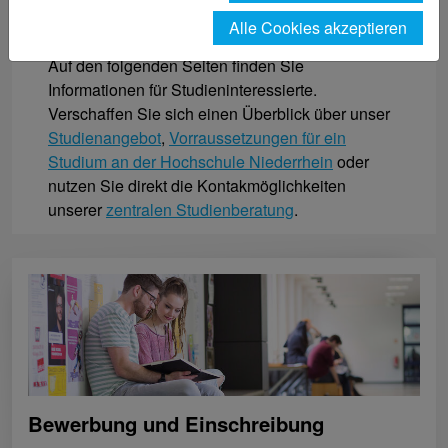
Herzlich willkommen!
Alle Cookies akzeptieren
Auf den folgenden Seiten finden Sie
Informationen für Studieninteressierte.
Verschaffen Sie sich einen Überblick über unser
Studienangebot
,
Vorraussetzungen für ein
Studium an der Hochschule Niederrhein
oder
nutzen Sie direkt die Kontakmöglichkeiten
unserer
zentralen Studienberatung
.
Bewerbung und Einschreibung