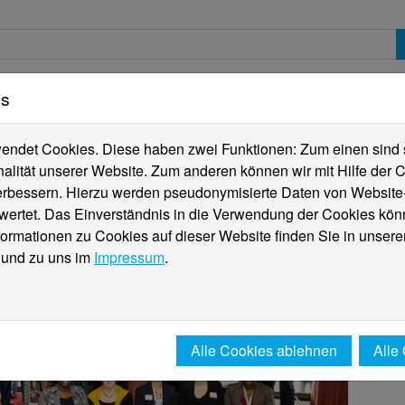
es
erte
Studierende
Internationales
Fachber
ndet Cookies. Diese haben zwei Funktionen: Zum einen sind sie
alität unserer Website. Zum anderen können wir mit Hilfe der C
verbessern. Hierzu werden pseudonymisierte Daten von Websit
rtet. Das Einverständnis in die Verwendung der Cookies könn
formationen zu Cookies auf dieser Website finden Sie in unsere
und zu uns im
Impressum
.
Alle Cookies ablehnen
Alle