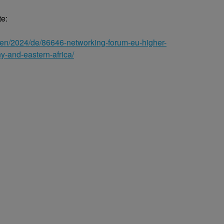
te:
ngen/2024/de/86646-networking-forum-eu-higher-
-and-eastern-africa/