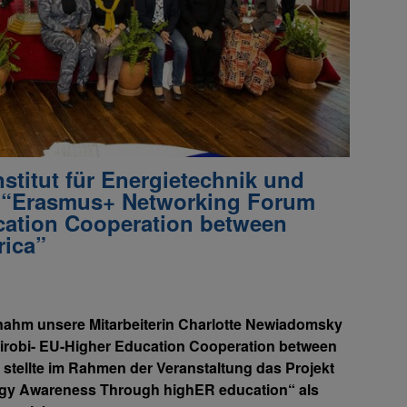
stitut für Energietechnik und
“Erasmus+ Networking Forum
cation Cooperation between
rica”
nahm unsere Mitarbeiterin Charlotte Newiadomsky
robi- EU-Higher Education Cooperation between
 stellte im Rahmen der Veranstaltung das Projekt
y Awareness Through highER education“ als