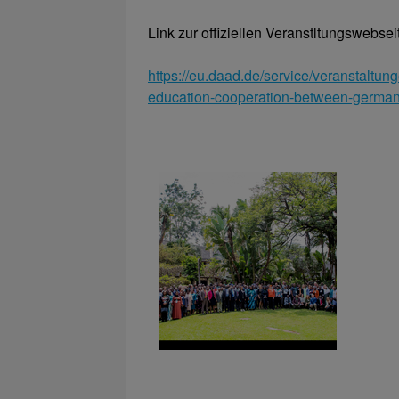
Link zur offiziellen Veranstltungswebsei
https://eu.daad.de/service/veranstaltu
education-cooperation-between-germany