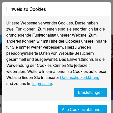
Hinweis zu Cookies
Unsere Webseite verwendet Cookies. Diese haben
zwei Funktionen: Zum einen sind sie erforderlich für die
grundlegende Funktionalität unserer Website. Zum
anderen können wir mit Hilfe der Cookies unsere Inhalte
für Sie immer weiter verbessern. Hierzu werden
pseudonymisierte Daten von Website-Besuchern
gesammelt und ausgewertet. Das Einverständnis in die
Verwendung der Cookies können Sie jederzeit
widerrufen. Weitere Informationen zu Cookies auf dieser
Website finden Sie in unserer
Datenschutzerklärung
News
und zu uns im
Impressum
.
Einstellungen
Hochschule Niederrhein. Dein Weg.
Home
Fachbereiche
Alle Cookies ablehnen
Fachbereich Textil- und Bekleidungstechnik