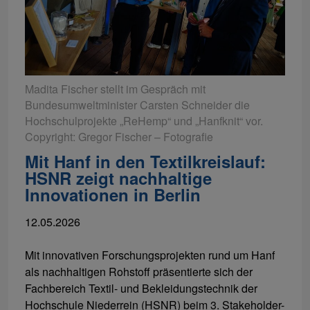
Madita Fischer stellt im Gespräch mit
Bundesumweltminister Carsten Schneider die
Hochschulprojekte „ReHemp“ und „Hanfknit“ vor.
Copyright: Gregor Fischer – Fotografie
Mit Hanf in den Textilkreislauf:
HSNR zeigt nachhaltige
Innovationen in Berlin
12.05.2026
Mit innovativen Forschungsprojekten rund um Hanf
als nachhaltigen Rohstoff präsentierte sich der
Fachbereich Textil- und Bekleidungstechnik der
Hochschule Niederrein (HSNR) beim 3. Stakeholder-