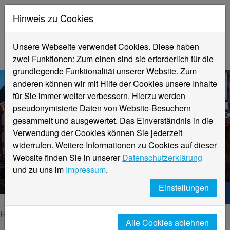
Hinweis zu Cookies
Unsere Webseite verwendet Cookies. Diese haben
zwei Funktionen: Zum einen sind sie erforderlich für die
grundlegende Funktionalität unserer Website. Zum
anderen können wir mit Hilfe der Cookies unsere Inhalte
für Sie immer weiter verbessern. Hierzu werden
pseudonymisierte Daten von Website-Besuchern
gesammelt und ausgewertet. Das Einverständnis in die
Verwendung der Cookies können Sie jederzeit
widerrufen. Weitere Informationen zu Cookies auf dieser
Website finden Sie in unserer
Datenschutzerklärung
News
und zu uns im
Impressum
.
Einstellungen
Hochschule Niederrhein. Dein Weg.
Home
Fachbereiche
Alle Cookies ablehnen
Fachbereich Textil- und Bekleidungstechnik