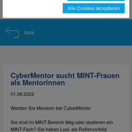
Fachbereich
Messen
Messeberichte HSNR
Alle Cookies akzeptieren
Nachrichtendetail TechTextil
back
CyberMentor sucht MINT-Frauen
als Mentorinnen
01.08.2022
Werden Sie Mentorin bei CyberMentor
Sie sind im MINT-Bereich tätig oder studieren ein
MINT-Fach? Sie haben Lust, als Rollenvorbild