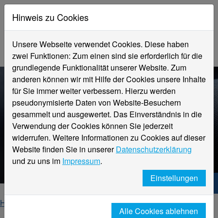
Hinweis zu Cookies
Unsere Webseite verwendet Cookies. Diese haben
zwei Funktionen: Zum einen sind sie erforderlich für die
grundlegende Funktionalität unserer Website. Zum
anderen können wir mit Hilfe der Cookies unsere Inhalte
für Sie immer weiter verbessern. Hierzu werden
pseudonymisierte Daten von Website-Besuchern
gesammelt und ausgewertet. Das Einverständnis in die
Verwendung der Cookies können Sie jederzeit
widerrufen. Weitere Informationen zu Cookies auf dieser
TechTextil 2024
Website finden Sie in unserer
Datenschutzerklärung
Frankfurt.Germany
und zu uns im
Impressum
.
Einstellungen
Hochschule Niederrhein. Dein Weg.
Home
Fachbereiche
Alle Cookies ablehnen
Fachbereich Textil- und Bekleidungstechnik