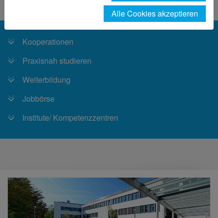
Unternehmen
Alle Cookies akzeptieren
Kooperationen
Praxisnah studieren
Weiterbildung
Jobbörse
Institute/ Kompetenzzentren