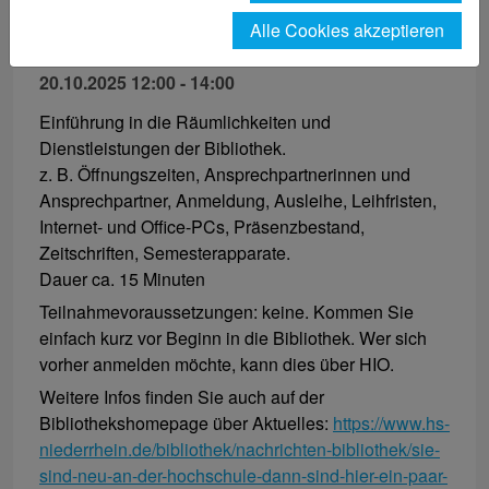
Bibliotheksrundgänge
Alle Cookies akzeptieren
20.10.2025 12:00 - 14:00
Einführung in die Räumlichkeiten und
Dienstleistungen der Bibliothek.
z. B. Öffnungszeiten, Ansprechpartnerinnen und
Ansprechpartner, Anmeldung, Ausleihe, Leihfristen,
Internet- und Office-PCs, Präsenzbestand,
Zeitschriften, Semesterapparate.
Dauer ca. 15 Minuten
Teilnahmevoraussetzungen: keine. Kommen Sie
einfach kurz vor Beginn in die Bibliothek. Wer sich
vorher anmelden möchte, kann dies über HIO.
Weitere Infos finden Sie auch auf der
Bibliothekshomepage über Aktuelles:
https://www.hs-
niederrhein.de/bibliothek/nachrichten-bibliothek/sie-
sind-neu-an-der-hochschule-dann-sind-hier-ein-paar-