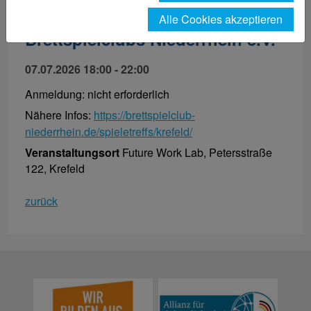
Brettspielabend des
Alle Cookies akzeptieren
Brettspielclubs Niederrhein e.V.
07.07.2026 18:00 - 22:00
Anmeldung: nicht erforderlich
Nähere Infos:
https://brettspielclub-
niederrhein.de/spieletreffs/krefeld/
Veranstaltungsort
Future Work Lab, Petersstraße
122, Krefeld
zurück